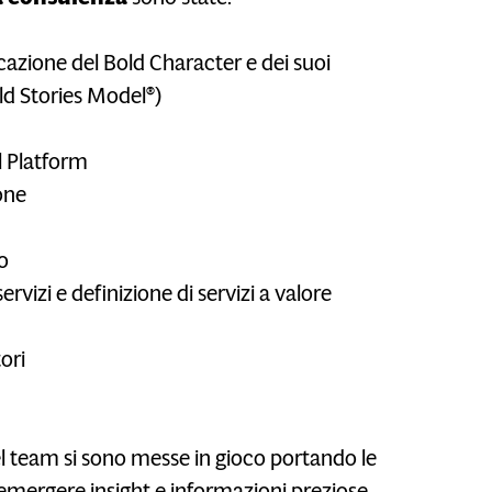
cazione del Bold Character e dei suoi
old Stories Model®)
l Platform
one
o
ervizi e definizione di servizi a valore
ori
el team si sono messe in gioco portando le
emergere insight e informazioni preziose