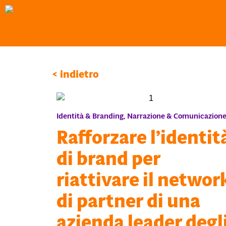
< indietro
Identità & Branding
,
Narrazione & Comunicazion
Rafforzare l’identit
di brand per
riattivare il networ
di partner di una
azienda leader degl