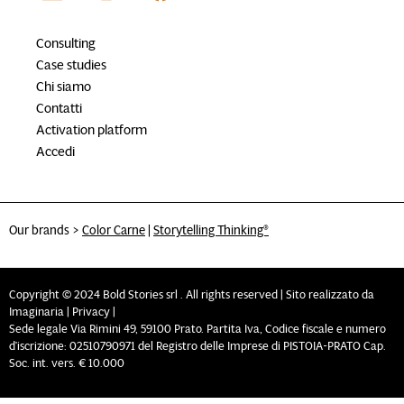
Consulting
Case studies
Chi siamo
Contatti
Activation platform
Accedi
Our brands >
Color Carne
|
Storytelling Thinking®
Copyright © 2024 Bold Stories srl . All rights reserved |
Sito realizzato da
Imaginaria
|
Privacy
|
Sede legale Via Rimini 49, 59100 Prato. Partita Iva, Codice fiscale e numero
d’iscrizione: 02510790971 del Registro delle Imprese di PISTOIA-PRATO Cap.
Soc. int. vers. € 10.000